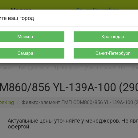
Москва
Санкт-Петербург
те ваш город
8-925-189-12-38
8-911-004-00-35
sales@s-spectehnika.ru
spb@s-spectehnika.ru
Москва
Краснодар
Поиск
Написать в Telegr
Самара
Санкт-Петербург
чики
Бульдозеры
Грейдеры
Двигатели и КПП
Ко
860/856 YL-139A-100 (29
onKing
Фильтр-элемент ГМП CDM860/856 YL-139A-100 (2
Актуальные цены уточняйте у менеджеров. Не яв
офертой