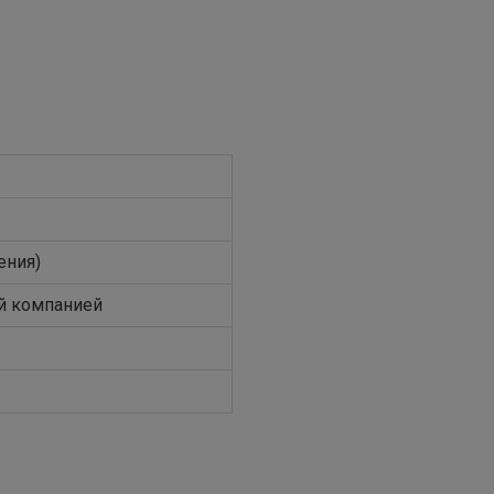
ения)
й компанией