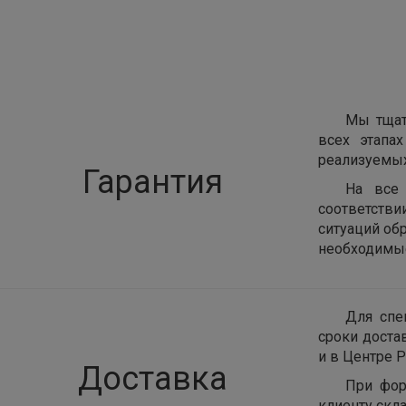
Мы тщат
всех этапа
реализуемых
Гарантия
На все 
соответств
ситуаций об
необходимые
Для спе
сроки доста
и в Центре Р
Доставка
При фор
клиенту скла