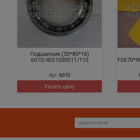
Подшипник (50*80*16)
6010/4021000011/110
FS670*9
Арт.
6010
Узнать цену