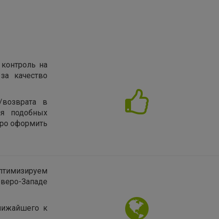
 контроль на
за качество
/возврата в
ия подобных
тро оформить
птимизируем
еверо-Западе
лижайшего к