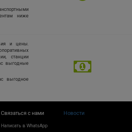
нспортными
иентам ниже
вия и цены.
рпоративных
ии, станции
нас выгодные
ас выгодное
Связаться с нами
Новости
Написать в WhatsApp