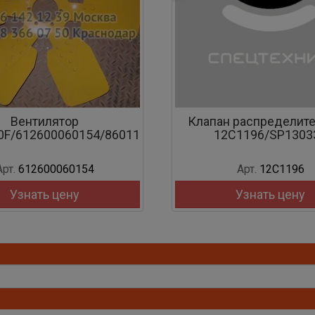
Вентилятор
Клапан распределит
0F/612600060154/860112081
12C1196/SP1303
Арт.
612600060154
Арт.
12C1196
Узнать цену
Узнать цену