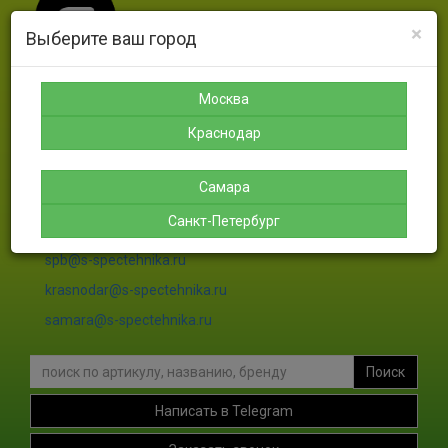
×
Выберите ваш город
Москва
Москва
Санкт-
Краснодар
Самара
Петербург
Краснодар
8-925-
8-988-
8-927-
189-12-
366-07-
756-46-
8-911-
38
50
46
004-00-
Самара
35
Санкт-Петербург
sales@s-spectehnika.ru
spb@s-spectehnika.ru
krasnodar@s-spectehnika.ru
samara@s-spectehnika.ru
Поиск
Написать в Telegram