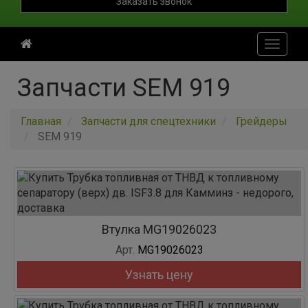
Заказать звонок
Toggle
navigati
Запчасти SEM 919
Главная
Запчасти для спецтехники
Грейдеры
SEM 919
Втулка MG19026023
Арт.
MG19026023
Узнать цену