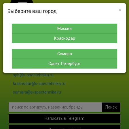
×
Выберите ваш город
Москва
Москва
Санкт-
Краснодар
Самара
Петербург
Краснодар
8-925-
8-988-
8-927-
189-12-
366-07-
756-46-
8-911-
38
50
46
004-00-
Самара
35
Санкт-Петербург
sales@s-spectehnika.ru
spb@s-spectehnika.ru
krasnodar@s-spectehnika.ru
samara@s-spectehnika.ru
Поиск
Написать в Telegram