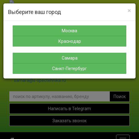
×
Выберите ваш город
Москва
Санкт-
Краснодар
Самара
Петербург
8-925-
8-988-
8-927-
189-12-
366-07-
756-46-
Москва
8-911-
38
50
46
004-00-
Краснодар
35
sales@s-spectehnika.ru
Самара
spb@s-spectehnika.ru
Санкт-Петербург
krasnodar@s-spectehnika.ru
samara@s-spectehnika.ru
Поиск
Написать в Telegram
Заказать звонок