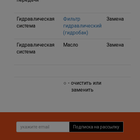
40)
Гидравлическая
Фильтр
Замена
16Y
система
гидравлический
130
(гидробак)
Гидравлическая
Масло
Замена
SAE
система
30 
40)
○ - очистить или
заменить
Подписка на рассылку