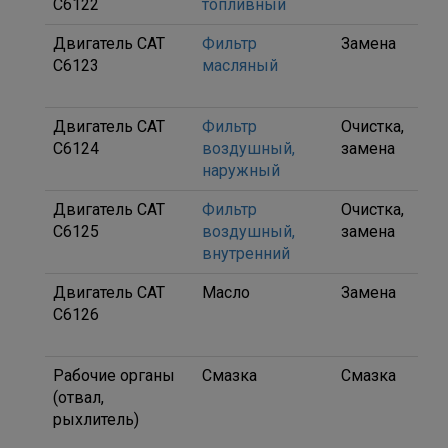
C6122
топливный
01
Двигатель CAT
Фильтр
Замена
1R0
C6123
масляный
D17
02
Двигатель CAT
Фильтр
Очистка,
6I0
C6124
воздушный,
замена
наружный
Двигатель CAT
Фильтр
Очистка,
6I0
C6125
воздушный,
замена
внутренний
Двигатель CAT
Масло
Замена
SAE
C6126
30 
40)
Рабочие органы
Смазка
Смазка
Teb
(отвал,
Mult
рыхлитель)
pur
EP