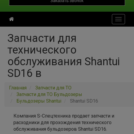
Заказать звонок
Toggle
navigati
Запчасти для
технического
обслуживания Shantui
SD16 в
Главная
Запчасти для ТО
Запчасти для ТО Бульдозеры
Бульдозеры Shantui
Shantui SD16
Компания S-Спецтехника продает запчасти и
расходники для прохождения технического
обслуживания бульдозеров Shantui SD16.