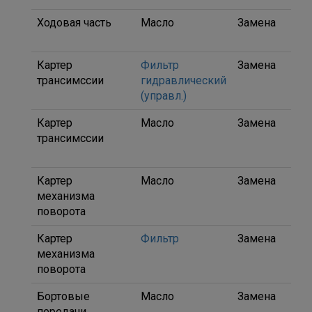
Ходовая часть
Масло
Замена
SA
80
Картер
Фильтр
Замена
16Y
трансимссии
гидравлический
092
(управл.)
Картер
Масло
Замена
SAE
трансимссии
30 
40)
Картер
Масло
Замена
SAE
механизма
30 
поворота
40)
Картер
Фильтр
Замена
16Y
механизма
092
поворота
Бортовые
Масло
Замена
SAE
передачи
30 