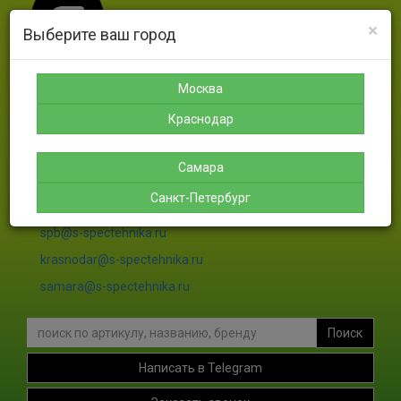
×
Выберите ваш город
Москва
Москва
Санкт-
Краснодар
Самара
Петербург
Краснодар
8-925-
8-988-
8-927-
189-12-
366-07-
756-46-
8-911-
38
50
46
004-00-
Самара
35
Санкт-Петербург
sales@s-spectehnika.ru
spb@s-spectehnika.ru
krasnodar@s-spectehnika.ru
samara@s-spectehnika.ru
Поиск
Написать в Telegram